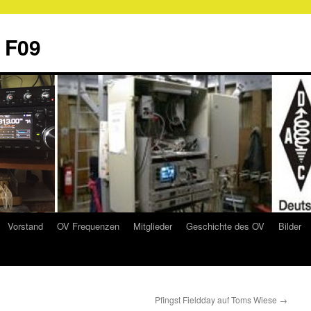
 F09
Vorstand
OV Frequenzen
Mitglieder
Geschichte des OV
Bilder
Pfingst Fieldday auf Toms Wiese
→