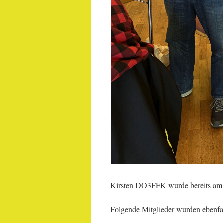
Kirsten DO3FFK wurde bereits am te
Folgende Mitglieder wurden ebenfal