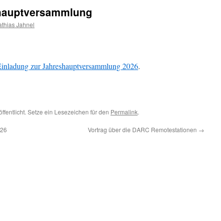
shauptversammlung
thias Jahnel
inladung zur Jahreshauptversammlung 2026
.
ffentlicht. Setze ein Lesezeichen für den
Permalink
.
026
Vortrag über die DARC Remotestationen
→