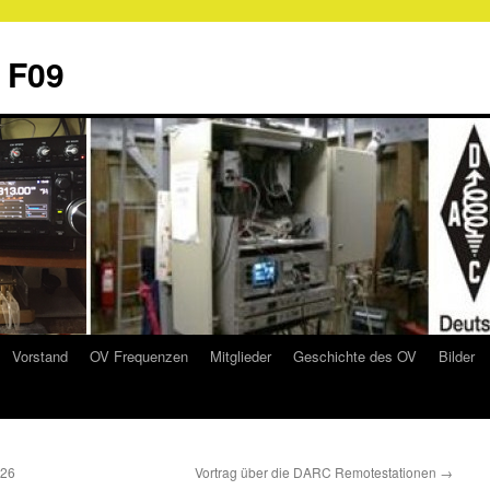
 F09
Vorstand
OV Frequenzen
Mitglieder
Geschichte des OV
Bilder
026
Vortrag über die DARC Remotestationen
→