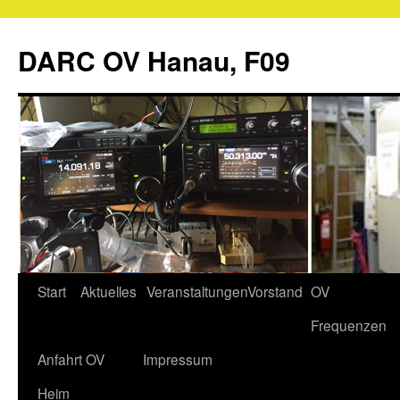
Zum
Inhalt
DARC OV Hanau, F09
springen
Start
Aktuelles
Veranstaltungen
Vorstand
OV
Frequenzen
Anfahrt OV
Impressum
Heim