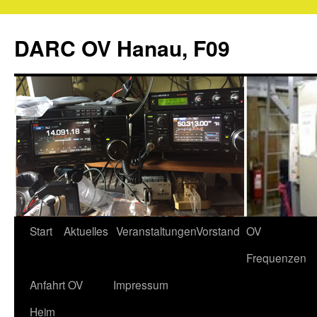
Zum
Inhalt
DARC OV Hanau, F09
springen
Start
Aktuelles
Veranstaltungen
Vorstand
OV
Frequenzen
Anfahrt OV
Impressum
Heim