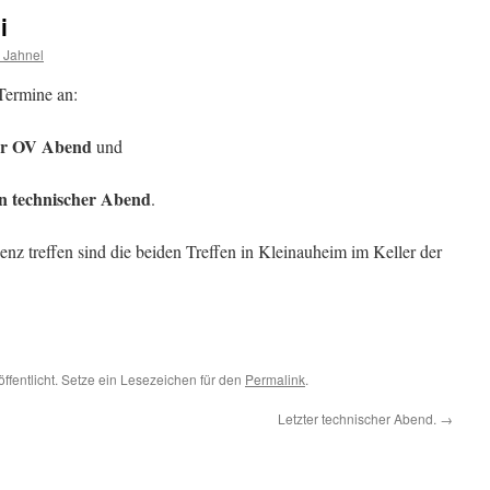
i
 Jahnel
Termine an:
ser OV Abend
und
nn technischer Abend
.
senz treffen sind die beiden Treffen in Kleinauheim im Keller der
ffentlicht. Setze ein Lesezeichen für den
Permalink
.
Letzter technischer Abend.
→