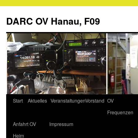
Zum
Inhalt
DARC OV Hanau, F09
springen
Start
Aktuelles
Veranstaltungen
Vorstand
OV
Frequenzen
Anfahrt OV
Impressum
Heim