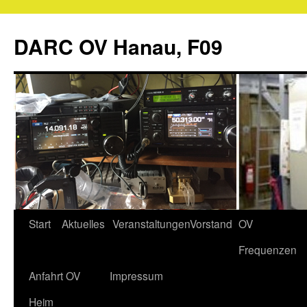
Zum
Inhalt
DARC OV Hanau, F09
springen
Start
Aktuelles
Veranstaltungen
Vorstand
OV
Frequenzen
Anfahrt OV
Impressum
Heim