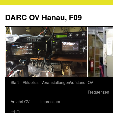
Zum
Inhalt
DARC OV Hanau, F09
springen
Start
Aktuelles
Veranstaltungen
Vorstand
OV
Frequenzen
Anfahrt OV
Impressum
Heim