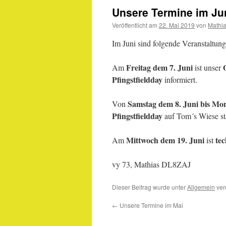
Unsere Termine im Ju
Veröffentlicht am
22. Mai 2019
von
Mathia
Im Juni sind folgende Veranstaltung
Freitag dem 7. Juni
Am
ist unser
Pfingstfieldday
informiert.
Samstag dem 8. Juni bis Mo
Von
Pfingstfieldday
auf Tom´s Wiese st
Mittwoch dem 19. Juni
te
Am
ist
vy 73, Mathias DL8ZAJ
Dieser Beitrag wurde unter
Allgemein
verö
←
Unsere Termine im Mai