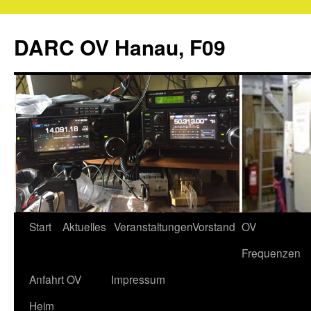
Zum
Inhalt
DARC OV Hanau, F09
springen
Start
Aktuelles
Veranstaltungen
Vorstand
OV
Frequenzen
Anfahrt OV
Impressum
Heim