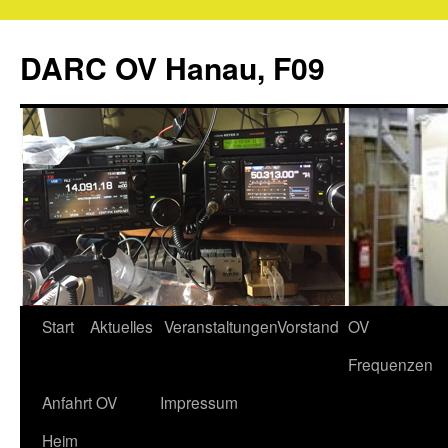
Zum
Inhalt
DARC OV Hanau, F09
springen
Start
Aktuelles
Veranstaltungen
Vorstand
OV
Frequenzen
Anfahrt OV
Impressum
Heim