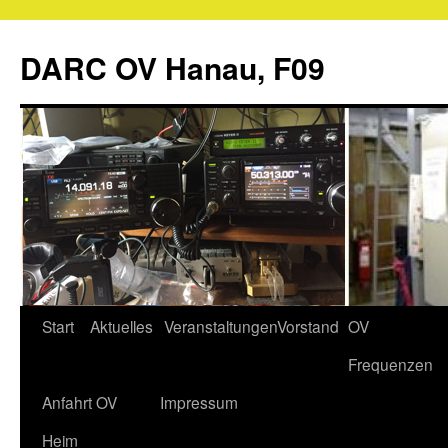
Zum
Inhalt
DARC OV Hanau, F09
springen
Start
Aktuelles
Veranstaltungen
Vorstand
OV
Frequenzen
Anfahrt OV
Impressum
Heim