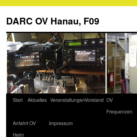
Zum
Inhalt
DARC OV Hanau, F09
springen
Start
Aktuelles
Veranstaltungen
Vorstand
OV
Frequenzen
Anfahrt OV
Impressum
Heim